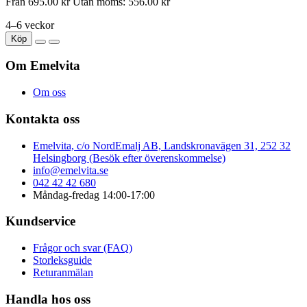
Från
695.00 kr
Utan moms: 556.00 kr
4–6 veckor
Köp
Om Emelvita
Om oss
Kontakta oss
Emelvita, c/o NordEmalj AB, Landskronavägen 31, 252 32
Helsingborg (Besök efter överenskommelse)
info@emelvita.se
042 42 42 680
Måndag-fredag 14:00-17:00
Kundservice
Frågor och svar (FAQ)
Storleksguide
Returanmälan
Handla hos oss