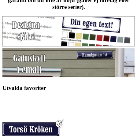
garanti om du inte är nöjd (gäller ej företag eller
större serier).
Utvalda favoriter