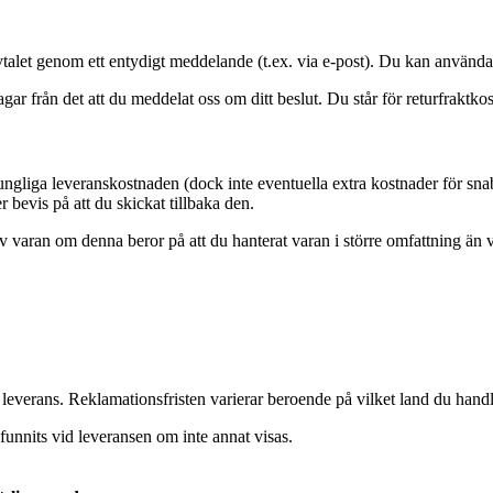
 avtalet genom ett entydigt meddelande (t.ex. via e-post). Du kan använd
r från det att du meddelat oss om ditt beslut. Du står för returfraktko
sprungliga leveranskostnaden (dock inte eventuella extra kostnader för sn
r bevis på att du skickat tillbaka den.
 varan om denna beror på att du hanterat varan i större omfattning än v
leverans. Reklamationsfristen varierar beroende på vilket land du handla
funnits vid leveransen om inte annat visas.