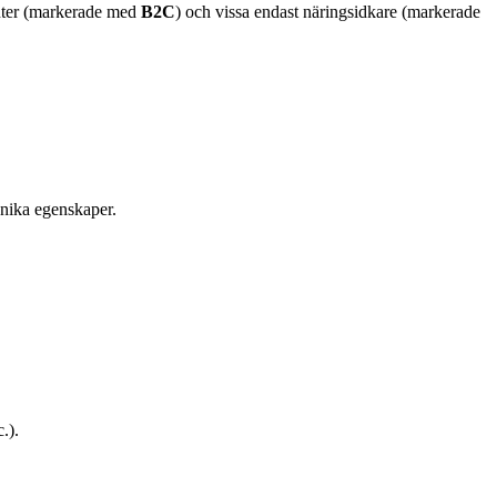
enter (markerade med
B2C
) och vissa endast näringsidkare (markerade
unika egenskaper.
.).