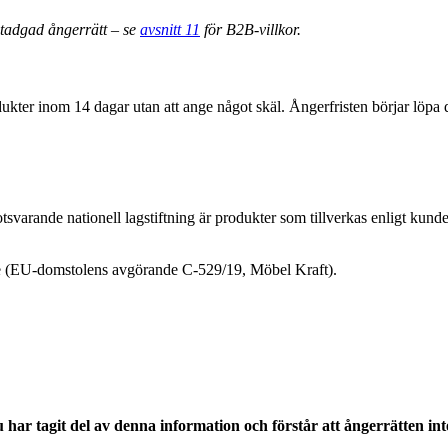
stadgad ångerrätt – se
avsnitt 11
för B2B-villkor.
ukter inom 14 dagar utan att ange något skäl. Ångerfristen börjar löpa da
varande nationell lagstiftning är produkter som tillverkas enligt kunden
inte (EU-domstolens avgörande C-529/19, Möbel Kraft).
ar tagit del av denna information och förstår att ångerrätten inte