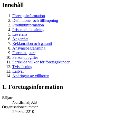
Innehåll
Företagsinformation
Definitioner och tillämpning
Produktinformation
Priser och betalning
Leverans
Ångerrätt
Reklamation och garanti
Ansvarsbegränsning
Force majeure
Personuppgifter
Särskilda villkor för företagskunder
Tvistlösning
Lagval
Ändringar av villkoren
1. Företagsinformation
Säljare
NordEmalj AB
Organisationsnummer
556862-2210