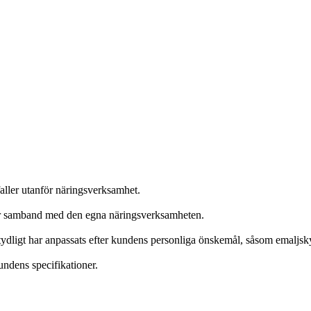
ller utanför näringsverksamhet.
har samband med den egna näringsverksamheten.
 tydligt har anpassats efter kundens personliga önskemål, såsom emaljsky
undens specifikationer.