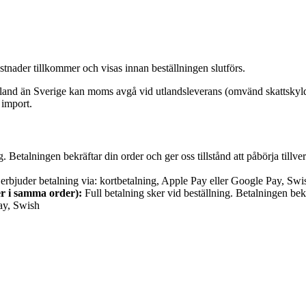
tnader tillkommer och visas innan beställningen slutförs.
land än Sverige kan moms avgå vid utlandsleverans (omvänd skattskyld
 import.
g. Betalningen bekräftar din order och ger oss tillstånd att påbörja tillv
 erbjuder betalning via: kortbetalning, Apple Pay eller Google Pay, Swi
r i samma order):
Full betalning sker vid beställning. Betalningen bekrä
Pay, Swish