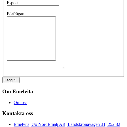
E-post:
Förfrågan:
Om Emelvita
Om oss
Kontakta oss
Emelvita, c/o NordEmalj AB, Landskronavägen 31, 252 32